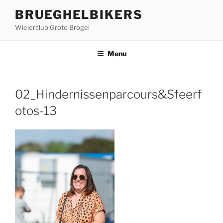
Ga
BRUEGHELBIKERS
naar
Wielerclub Grote Brogel
de
inhoud
Menu
02_Hindernissenparcours&Sfeerf
otos-13