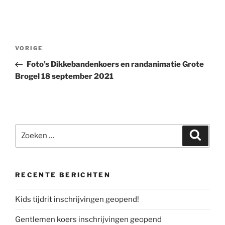
Bericht
Vorig
VORIGE
navigatie
bericht
Foto’s Dikkebandenkoers en randanimatie Grote
Brogel 18 september 2021
Zoeken
Zoeke
naar:
RECENTE BERICHTEN
Kids tijdrit inschrijvingen geopend!
Gentlemen koers inschrijvingen geopend