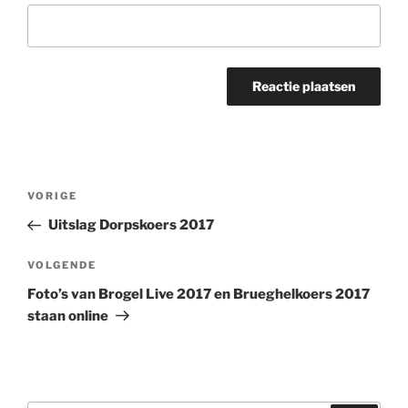
Bericht
Vorig
VORIGE
navigatie
bericht
Uitslag Dorpskoers 2017
Volgend
VOLGENDE
bericht
Foto’s van Brogel Live 2017 en Brueghelkoers 2017
staan online