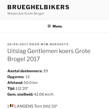
Ga
BRUEGHELBIKERS
naar
Wielerclub Grote Brogel
de
inhoud
Menu
GEPLAATST
20/09/2017
DOOR
WIM.BERVOETS
OP
Uitslag Gentlemen koers Grote
Brogel 2017
Aantal deelnemers:
39
Opgaves:
13
Afstand:
50.0 km
Tijd:
1:11´20″
Gem. snelheid:
42.06 km/h
LANGENS
Tom
1
1H11´20″