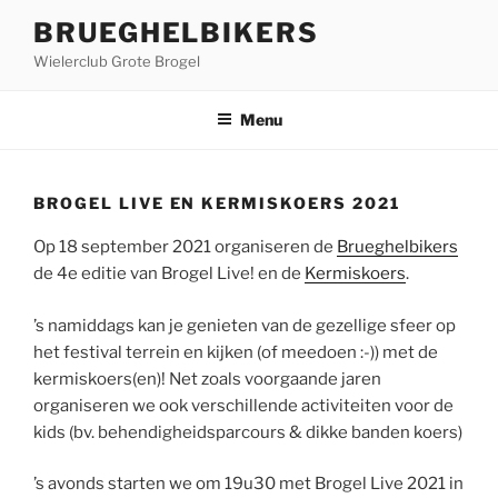
Ga
BRUEGHELBIKERS
naar
Wielerclub Grote Brogel
de
inhoud
Menu
BROGEL LIVE EN KERMISKOERS 2021
Op 18 september 2021 organiseren de
Brueghelbikers
de 4e editie van Brogel Live! en de
Kermiskoers
.
’s namiddags kan je genieten van de gezellige sfeer op
het festival terrein en kijken (of meedoen :-)) met de
kermiskoers(en)! Net zoals voorgaande jaren
organiseren we ook verschillende activiteiten voor de
kids (bv. behendigheidsparcours & dikke banden koers)
’s avonds starten we om 19u30 met Brogel Live 2021 in