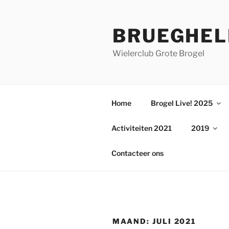
Ga
naar
BRUEGHEL
de
inhoud
Wielerclub Grote Brogel
Home
Brogel Live! 2025
Activiteiten 2021
2019
Contacteer ons
MAAND:
JULI 2021