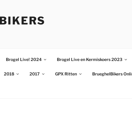
BIKERS
Brogel Live! 2024
Brogel Live en Kermiskoers 2023
2018
2017
GPX Ritten
BrueghelBikers Onl