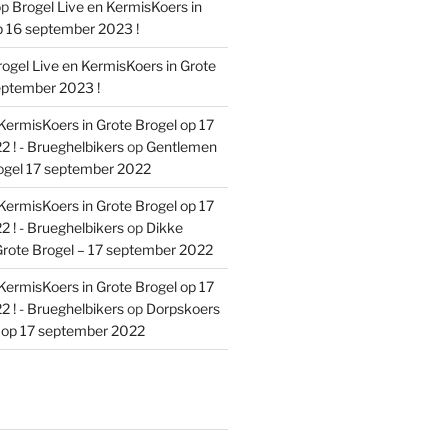
op
Brogel Live en KermisKoers in
p 16 september 2023 !
ogel Live en KermisKoers in Grote
eptember 2023 !
KermisKoers in Grote Brogel op 17
 ! - Brueghelbikers
op
Gentlemen
ogel 17 september 2022
KermisKoers in Grote Brogel op 17
 ! - Brueghelbikers
op
Dikke
rote Brogel – 17 september 2022
KermisKoers in Grote Brogel op 17
 ! - Brueghelbikers
op
Dorpskoers
l op 17 september 2022