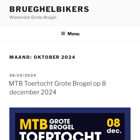
Ga
BRUEGHELBIKERS
naar
Wielerclub Grote Brogel
de
inhoud
Menu
MAAND:
OKTOBER 2024
GEPLAATST
26/10/2024
OP
MTB Toertocht Grote Brogel op 8
december 2024