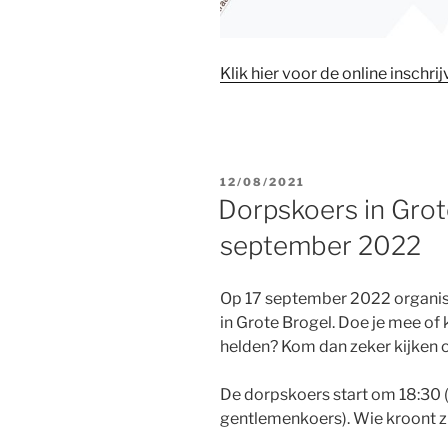
Klik hier voor de online inschr
GEPLAATST
12/08/2021
OP
Dorpskoers in Grot
september 2022
Op 17 september 2022 organis
in Grote Brogel. Doe je mee of 
helden? Kom dan zeker kijken 
De dorpskoers start om 18:30 
gentlemenkoers). Wie kroont zi