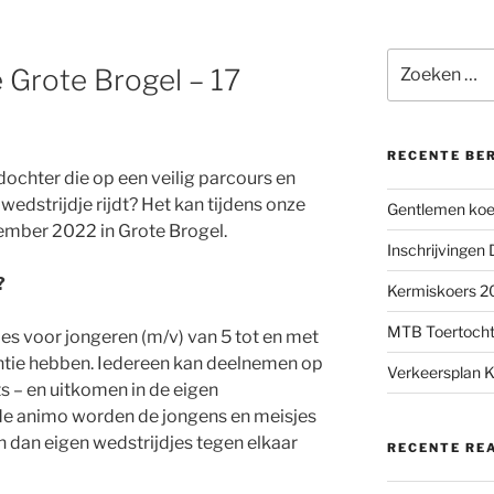
Zoeken
 Grote Brogel – 17
naar:
RECENTE BE
 dochter die op een veilig parcours en
 wedstrijdje rijdt? Het kan tijdens onze
Gentlemen koer
ember 2022 in Grote Brogel.
Inschrijvingen
?
Kermiskoers 20
MTB Toertocht
es voor jongeren (m/v) van 5 tot en met
centie hebben. Iedereen kan deelnemen op
Verkeersplan K
ts – en uitkomen in de eigen
nde animo worden de jongens en meisjes
en dan eigen wedstrijdjes tegen elkaar
RECENTE RE