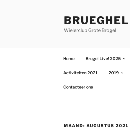
Ga
naar
BRUEGHEL
de
inhoud
Wielerclub Grote Brogel
Home
Brogel Live! 2025
Activiteiten 2021
2019
Contacteer ons
MAAND:
AUGUSTUS 2021