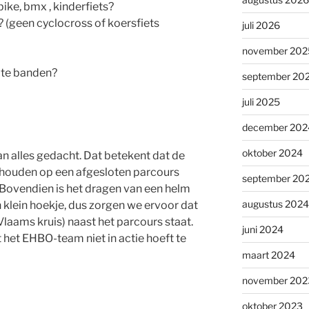
bike, bmx , kinderfiets?
 (geen cyclocross of koersfiets
juli 2026
november 202
pte banden?
september 20
juli 2025
december 202
oktober 2024
an alles gedacht. Dat betekent dat de
ehouden op een afgesloten parcours
september 20
 Bovendien is het dragen van een helm
augustus 2024
en klein hoekje, dus zorgen we ervoor dat
ams kruis) naast het parcours staat.
juni 2024
 het EHBO-team niet in actie hoeft te
maart 2024
november 202
oktober 2023