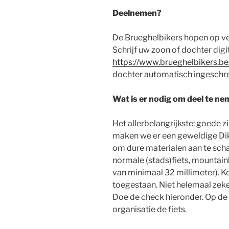
Deelnemen?
De Brueghelbikers hopen op ve
Schrijf uw zoon of dochter digita
https://www.brueghelbikers.be
dochter automatisch ingeschr
Wat is er nodig om deel te n
Het allerbelangrijkste: goede 
maken we er een geweldige Dik
om dure materialen aan te sc
normale (stads)fiets, mountain
van minimaal 32 millimeter). Ko
toegestaan. Niet helemaal zeker
Doe de check hieronder. Op de 
organisatie de fiets.