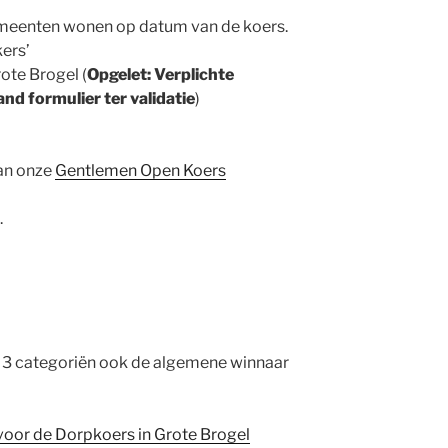
emeenten wonen op datum van de koers.
ers’
ote Brogel (
Opgelet: Verplichte
nd formulier ter validatie
)
an onze
Gentlemen Open Koers
.
e 3 categoriën ook de algemene winnaar
en voor de Dorpkoers in Grote Brogel