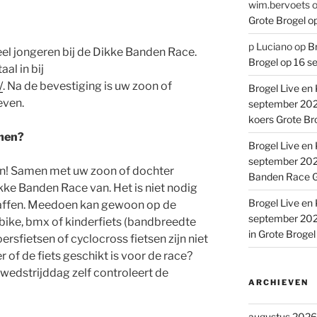
wim.bervoets
Grote Brogel o
p Luciano
op
Br
el jongeren bij de Dikke Banden Race.
Brogel op 16 s
al in bij
/
. Na de bevestiging is uw zoon of
Brogel Live en 
even.
september 2022
koers Grote Br
emen?
Brogel Live en 
september 2022
zin! Samen met uw zoon of dochter
Banden Race G
ke Banden Race van. Het is niet nodig
Brogel Live en 
haffen. Meedoen kan gewoon op de
september 2022
bike, bmx of kinderfiets (bandbreedte
in Grote Broge
ersfietsen of cyclocross fietsen zijn niet
 of de fiets geschikt is voor de race?
wedstrijddag zelf controleert de
ARCHIEVEN
augustus 2026