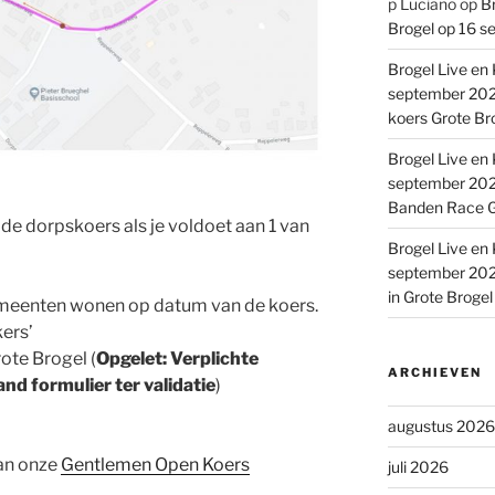
p Luciano
op
Br
Brogel op 16 s
Brogel Live en 
september 2022
koers Grote Br
Brogel Live en 
september 2022
Banden Race G
r de dorpskoers als je voldoet aan 1 van
Brogel Live en 
september 2022
in Grote Broge
emeenten wonen op datum van de koers.
ers’
ote Brogel (
Opgelet: Verplichte
ARCHIEVEN
nd formulier ter validatie
)
augustus 2026
an onze
Gentlemen Open Koers
juli 2026