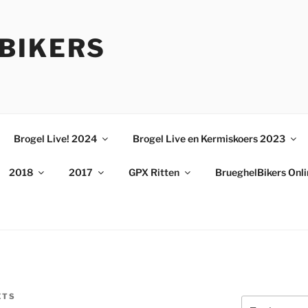
BIKERS
Brogel Live! 2024
Brogel Live en Kermiskoers 2023
2018
2017
GPX Ritten
BrueghelBikers Onl
ETS
Zoeken