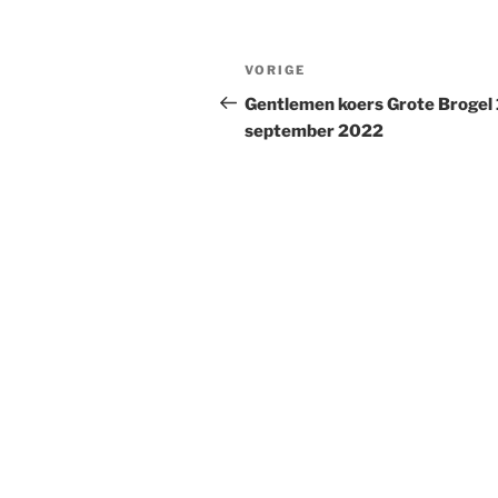
Bericht
Vorig
VORIGE
navigatie
bericht
Gentlemen koers Grote Brogel 
september 2022