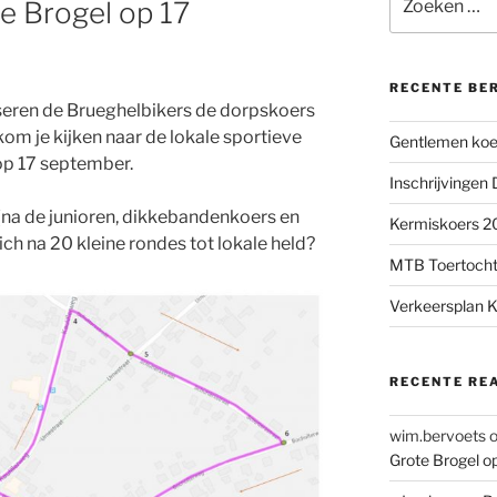
e Brogel op 17
naar:
RECENTE BE
eren de Brueghelbikers de dorpskoers
kom je kijken naar de lokale sportieve
Gentlemen koer
op 17 september.
Inschrijvingen
(na de junioren, dikkebandenkoers en
Kermiskoers 20
ch na 20 kleine rondes tot lokale held?
MTB Toertocht
Verkeersplan K
RECENTE RE
wim.bervoets
Grote Brogel o