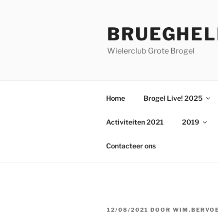
Ga
naar
BRUEGHEL
de
inhoud
Wielerclub Grote Brogel
Home
Brogel Live! 2025
Activiteiten 2021
2019
Contacteer ons
GEPLAATST
12/08/2021
DOOR
WIM.BERVO
OP