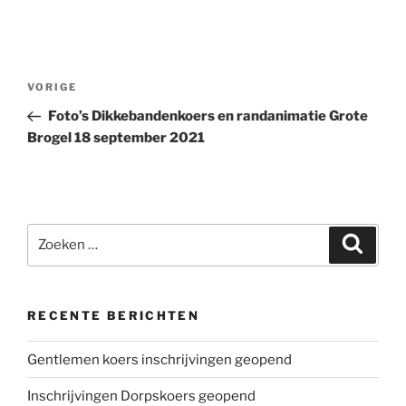
Bericht
Vorig
VORIGE
navigatie
bericht
Foto’s Dikkebandenkoers en randanimatie Grote
Brogel 18 september 2021
Zoeken
Zoeke
naar:
RECENTE BERICHTEN
Gentlemen koers inschrijvingen geopend
Inschrijvingen Dorpskoers geopend