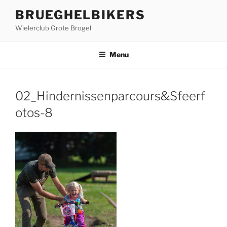
Ga
BRUEGHELBIKERS
naar
Wielerclub Grote Brogel
de
inhoud
Menu
02_Hindernissenparcours&Sfeerf
otos-8