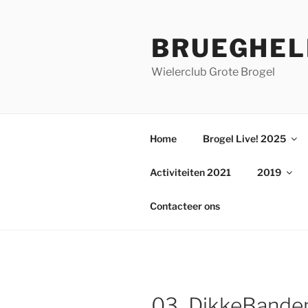
Ga
naar
BRUEGHEL
de
inhoud
Wielerclub Grote Brogel
Home
Brogel Live! 2025
Activiteiten 2021
2019
Contacteer ons
03_DikkeBande