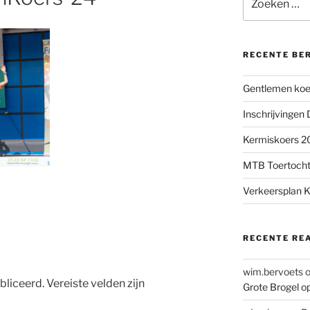
naar:
RECENTE BE
Gentlemen koer
Inschrijvingen
Kermiskoers 20
MTB Toertocht
Verkeersplan K
RECENTE RE
wim.bervoets
bliceerd.
Vereiste velden zijn
Grote Brogel o