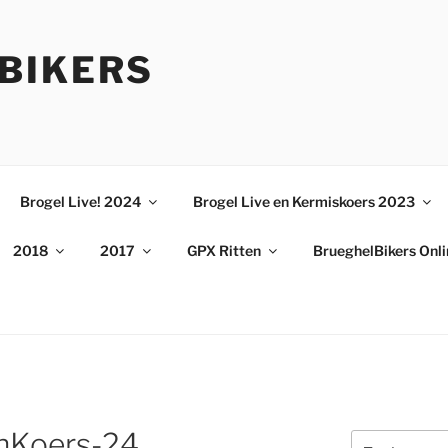
BIKERS
Brogel Live! 2024
Brogel Live en Kermiskoers 2023
2018
2017
GPX Ritten
BrueghelBikers Onl
nKoers-24
Zoeken