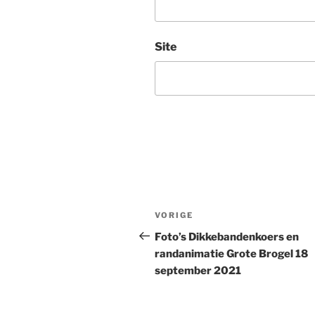
Site
Bericht
Vorig
VORIGE
navigatie
bericht
Foto’s Dikkebandenkoers en
randanimatie Grote Brogel 18
september 2021