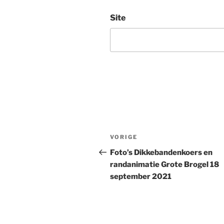
Site
Bericht
Vorig
VORIGE
navigatie
bericht
Foto’s Dikkebandenkoers en
randanimatie Grote Brogel 18
september 2021