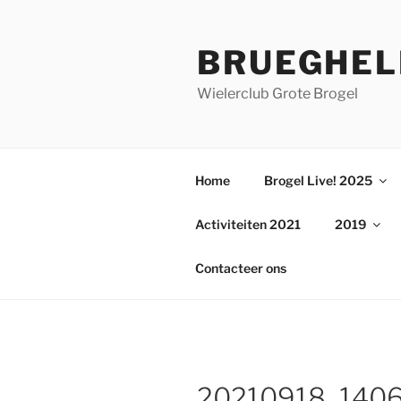
Ga
naar
BRUEGHEL
de
inhoud
Wielerclub Grote Brogel
Home
Brogel Live! 2025
Activiteiten 2021
2019
Contacteer ons
20210918_140