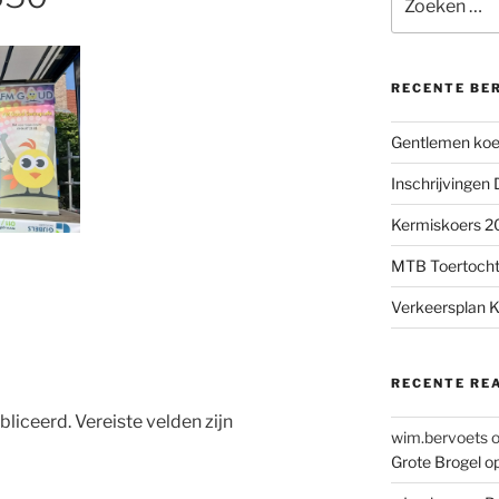
naar:
RECENTE BE
Gentlemen koer
Inschrijvingen
Kermiskoers 20
MTB Toertocht
Verkeersplan K
RECENTE RE
bliceerd.
Vereiste velden zijn
wim.bervoets
Grote Brogel o