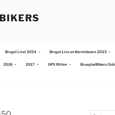
BIKERS
Brogel Live! 2024
Brogel Live en Kermiskoers 2023
2018
2017
GPX Ritten
BrueghelBikers Onl
650
Zoeken