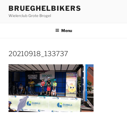
Ga
BRUEGHELBIKERS
naar
Wielerclub Grote Brogel
de
inhoud
Menu
20210918_133737