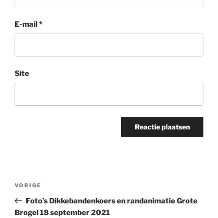
E-mail
*
Site
Bericht
Vorig
VORIGE
navigatie
bericht
Foto’s Dikkebandenkoers en randanimatie Grote
Brogel 18 september 2021