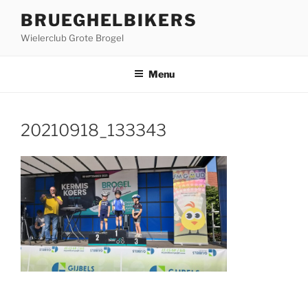
Ga
BRUEGHELBIKERS
naar
Wielerclub Grote Brogel
de
inhoud
Menu
20210918_133343