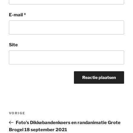
E-mail
*
Site
Bericht
Vorig
VORIGE
navigatie
bericht
Foto’s Dikkebandenkoers en randanimatie Grote
Brogel 18 september 2021