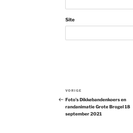
Site
Bericht
Vorig
VORIGE
navigatie
bericht
Foto’s Dikkebandenkoers en
randanimatie Grote Brogel 18
september 2021