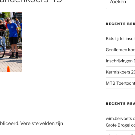
naar:
RECENTE BE
Kids tijdrit ins
Gentlemen koer
Inschrijvingen
Kermiskoers 20
MTB Toertocht
RECENTE RE
wim.bervoets
bliceerd.
Vereiste velden zijn
Grote Brogel o