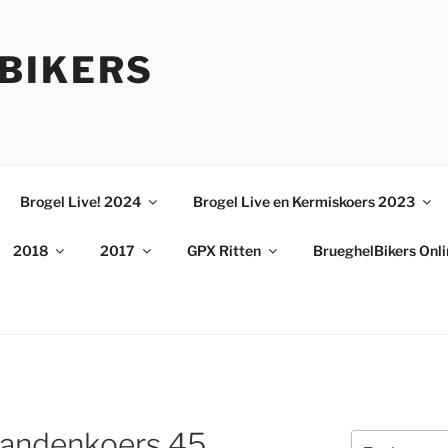
BIKERS
Brogel Live! 2024
Brogel Live en Kermiskoers 2023
2018
2017
GPX Ritten
BrueghelBikers Onl
bandenkoers 45
Zoeken