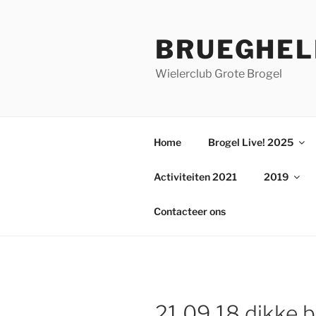
Ga
naar
BRUEGHEL
de
inhoud
Wielerclub Grote Brogel
Home
Brogel Live! 2025
Activiteiten 2021
2019
Contacteer ons
21 09 18 dikke 