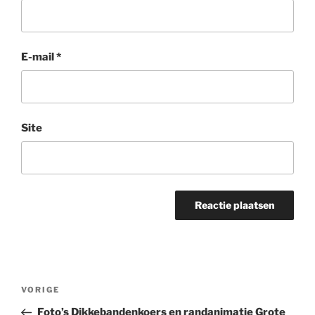
E-mail
*
Site
Bericht
Vorig
VORIGE
navigatie
bericht
Foto’s Dikkebandenkoers en randanimatie Grote