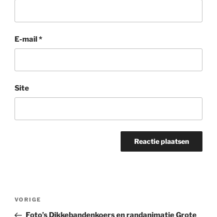
E-mail
*
Site
Bericht
Vorig
VORIGE
navigatie
bericht
Foto’s Dikkebandenkoers en randanimatie Grote