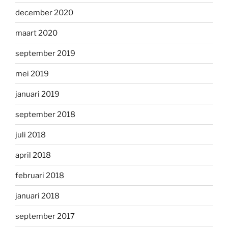
december 2020
maart 2020
september 2019
mei 2019
januari 2019
september 2018
juli 2018
april 2018
februari 2018
januari 2018
september 2017