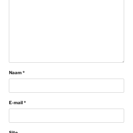
Naam
*
E-mail
*
Site