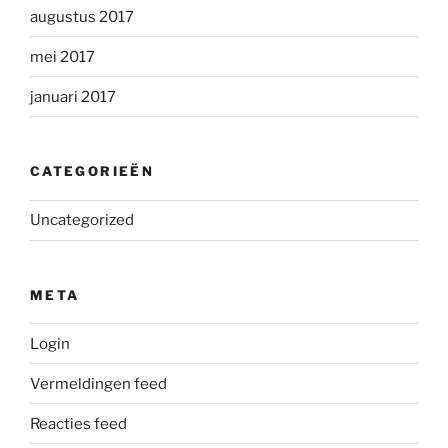
augustus 2017
mei 2017
januari 2017
CATEGORIEËN
Uncategorized
META
Login
Vermeldingen feed
Reacties feed