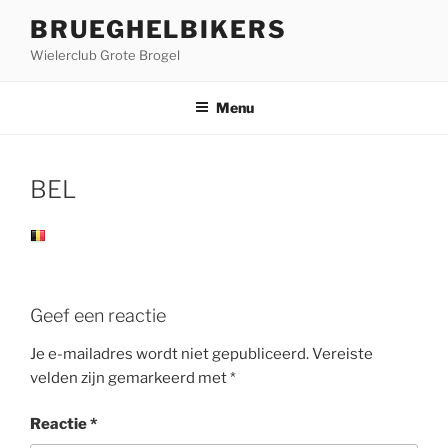
Ga
BRUEGHELBIKERS
naar
Wielerclub Grote Brogel
de
inhoud
Menu
BEL
Geef een reactie
Je e-mailadres wordt niet gepubliceerd.
Vereiste
velden zijn gemarkeerd met
*
Reactie
*