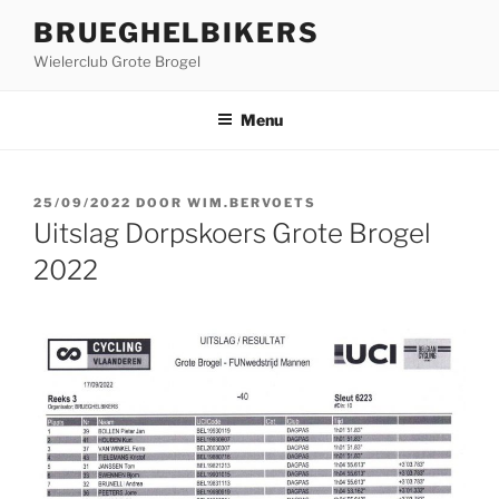
Ga
BRUEGHELBIKERS
naar
Wielerclub Grote Brogel
de
inhoud
Menu
GEPLAATST
25/09/2022
DOOR
WIM.BERVOETS
OP
Uitslag Dorpskoers Grote Brogel
2022