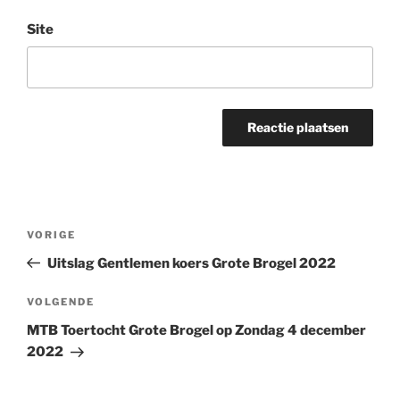
Site
Bericht
Vorig
VORIGE
navigatie
bericht
Uitslag Gentlemen koers Grote Brogel 2022
Volgend
VOLGENDE
bericht
MTB Toertocht Grote Brogel op Zondag 4 december
2022