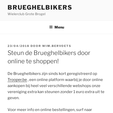
Ga
BRUEGHELBIKERS
naar
Wielerclub Grote Brogel
de
inhoud
Menu
GEPLAATST
23/04/2018
DOOR
WIM.BERVOETS
OP
Steun de Brueghelbikers door
online te shoppen!
De Brueghelbikers zijn sinds kort geregistreerd op
Trooper.be
, een online platform waarbij je door online
aankopen bij heel veel verschillende webshops onze
vereniging extra kan steunen zonder 1 euro extra uit te
geven.
Voor meer info en online bestellingen, surf naar