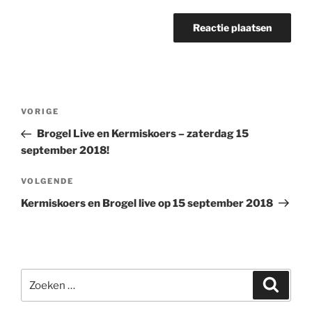
Bericht
Vorig
VORIGE
navigatie
bericht
Brogel Live en Kermiskoers – zaterdag 15
september 2018!
Volgend
VOLGENDE
bericht
Kermiskoers en Brogel live op 15 september 2018
Zoeken
Zoeke
naar: