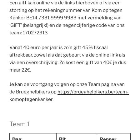
Een gift kan online via de links hierboven of via een
storting op het rekeningnummer van Kom op tegen
Kanker BE14 7331 9999 9983 met vermelding van
‘GIFT’ (belangrijk!) en de negencijferige code van ons
team: 170272913
Vanaf 40 euro per jaar is zo’n gift 45% fiscaal
aftrekbaar, zowel als dat gebeurt via de online link als
via een overschrijving. Zo kost een gift van 40€ je dus
maar 22€.
Je kan de voortgang volgen op onze Team pagina van
de Brueghelbikers op
https://brueghelbikers.be/team-
komoptegenkanker
Team 1
Dag
Rit
Renner