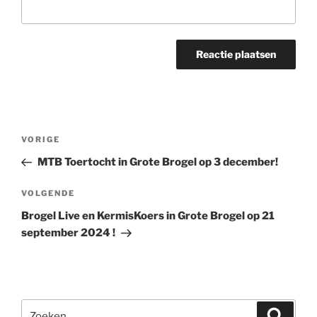
Bericht
Vorig
VORIGE
navigatie
bericht
MTB Toertocht in Grote Brogel op 3 december!
Volgend
VOLGENDE
bericht
Brogel Live en KermisKoers in Grote Brogel op 21
september 2024 !
Zoeken
Zoeke