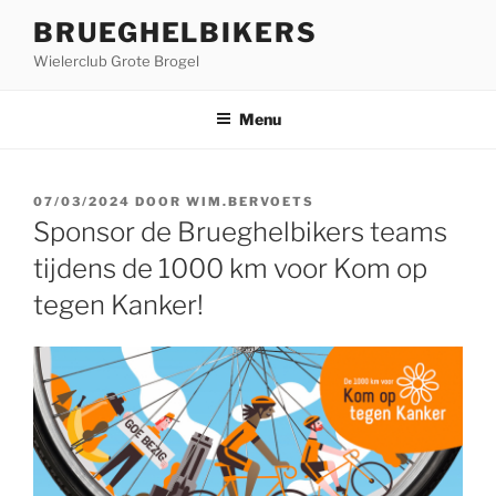
Ga
BRUEGHELBIKERS
naar
Wielerclub Grote Brogel
de
inhoud
Menu
GEPLAATST
07/03/2024
DOOR
WIM.BERVOETS
OP
Sponsor de Brueghelbikers teams
tijdens de 1000 km voor Kom op
tegen Kanker!