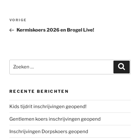
Bericht
Vorig
VORIGE
navigatie
bericht
Kermiskoers 2026 en Brogel Live!
Zoeken
Zoeke
naar:
RECENTE BERICHTEN
Kids tijdrit inschrijvingen geopend!
Gentlemen koers inschrijvingen geopend
Inschrijvingen Dorpskoers geopend