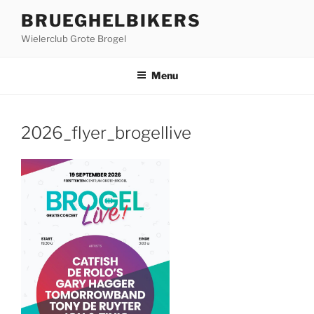
Ga
BRUEGHELBIKERS
naar
Wielerclub Grote Brogel
de
inhoud
Menu
2026_flyer_brogellive