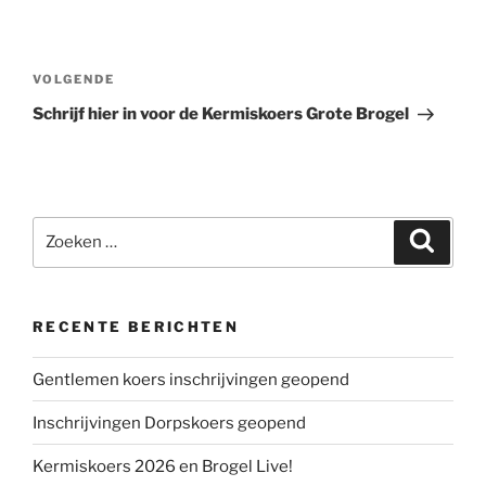
Bericht
navigatie
Volgend
VOLGENDE
bericht
Schrijf hier in voor de Kermiskoers Grote Brogel
Zoeken
Zoeke
naar:
RECENTE BERICHTEN
Gentlemen koers inschrijvingen geopend
Inschrijvingen Dorpskoers geopend
Kermiskoers 2026 en Brogel Live!