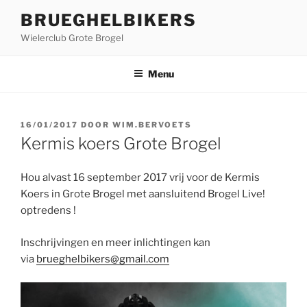
Ga
BRUEGHELBIKERS
naar
Wielerclub Grote Brogel
de
inhoud
Menu
GEPLAATST
16/01/2017
DOOR
WIM.BERVOETS
OP
Kermis koers Grote Brogel
Hou alvast 16 september 2017 vrij voor de Kermis
Koers in Grote Brogel met aansluitend Brogel Live!
optredens !
Inschrijvingen en meer inlichtingen kan
via
brueghelbikers@gmail.com