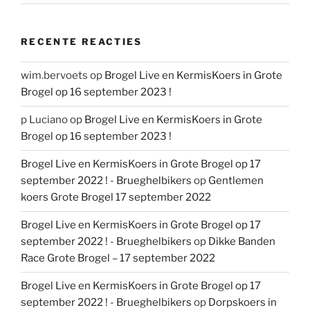
RECENTE REACTIES
wim.bervoets
op
Brogel Live en KermisKoers in Grote
Brogel op 16 september 2023 !
p Luciano
op
Brogel Live en KermisKoers in Grote
Brogel op 16 september 2023 !
Brogel Live en KermisKoers in Grote Brogel op 17
september 2022 ! - Brueghelbikers
op
Gentlemen
koers Grote Brogel 17 september 2022
Brogel Live en KermisKoers in Grote Brogel op 17
september 2022 ! - Brueghelbikers
op
Dikke Banden
Race Grote Brogel – 17 september 2022
Brogel Live en KermisKoers in Grote Brogel op 17
september 2022 ! - Brueghelbikers
op
Dorpskoers in