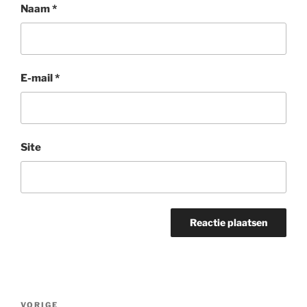
Naam
*
E-mail
*
Site
Bericht
Vorig
VORIGE