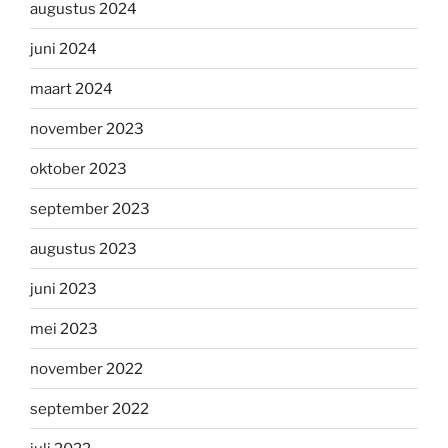
augustus 2024
juni 2024
maart 2024
november 2023
oktober 2023
september 2023
augustus 2023
juni 2023
mei 2023
november 2022
september 2022