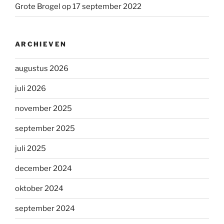
Grote Brogel op 17 september 2022
ARCHIEVEN
augustus 2026
juli 2026
november 2025
september 2025
juli 2025
december 2024
oktober 2024
september 2024