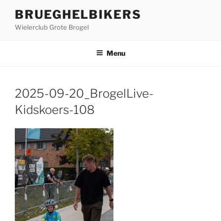
Ga
BRUEGHELBIKERS
naar
Wielerclub Grote Brogel
de
inhoud
Menu
2025-09-20_BrogelLive-
Kidskoers-108