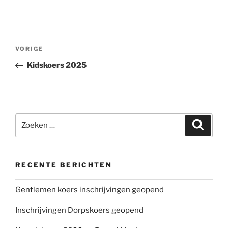
Bericht
Vorig
VORIGE
navigatie
bericht
Kidskoers 2025
Zoeken
Zoeke
naar:
RECENTE BERICHTEN
Gentlemen koers inschrijvingen geopend
Inschrijvingen Dorpskoers geopend