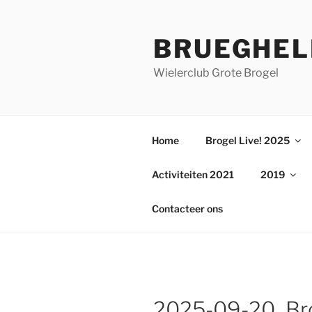
Ga
naar
BRUEGHEL
de
inhoud
Wielerclub Grote Brogel
Home
Brogel Live! 2025
Activiteiten 2021
2019
Contacteer ons
2025-09-20_Bro