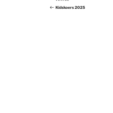
Vorig
navigatie
bericht
Kidskoers 2025