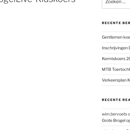
naar:
RECENTE BE
Gentlemen koer
Inschrijvingen
Kermiskoers 20
MTB Toertocht
Verkeersplan K
RECENTE RE
wim.bervoets
Grote Brogel o