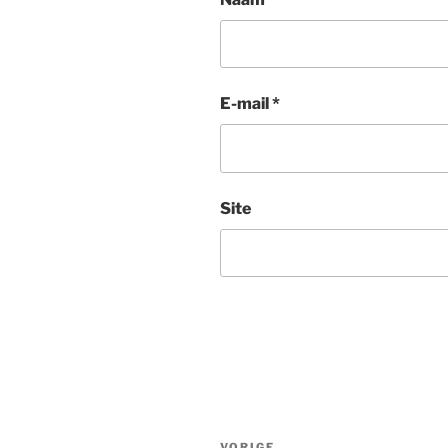
E-mail
*
Site
Bericht
VORIGE