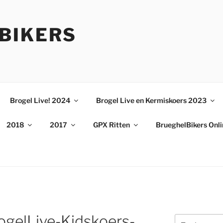
BIKERS
Brogel Live! 2024
Brogel Live en Kermiskoers 2023
2018
2017
GPX Ritten
BrueghelBikers Onl
gelLive-Kidskoers-
Zoeken