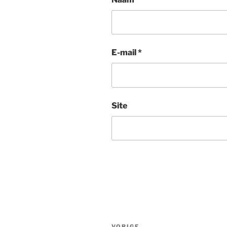
E-mail
*
Site
Bericht
VORIGE