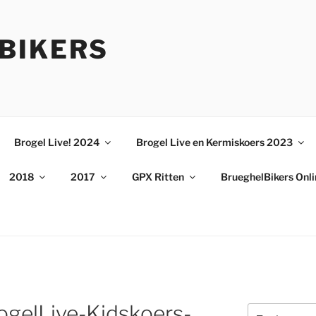
BIKERS
Brogel Live! 2024
Brogel Live en Kermiskoers 2023
2018
2017
GPX Ritten
BrueghelBikers Onl
gelLive-Kidskoers-
Zoeken