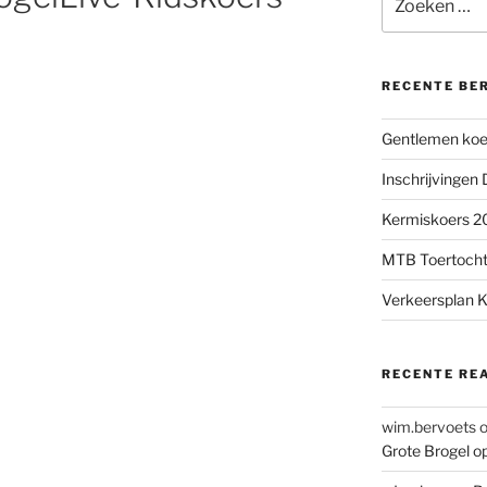
naar:
RECENTE BE
Gentlemen koer
Inschrijvingen
Kermiskoers 20
MTB Toertocht
Verkeersplan K
RECENTE RE
wim.bervoets
Grote Brogel o