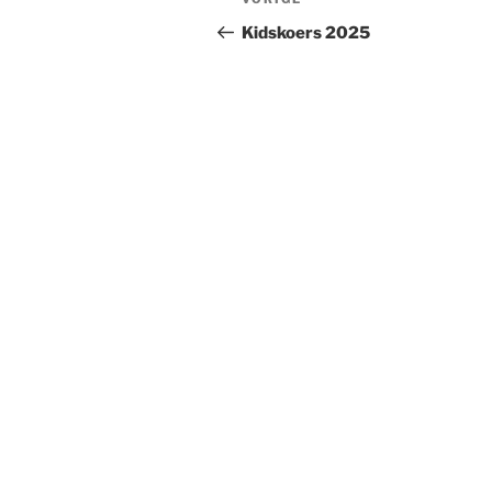
Vorig
navigatie
bericht
Kidskoers 2025