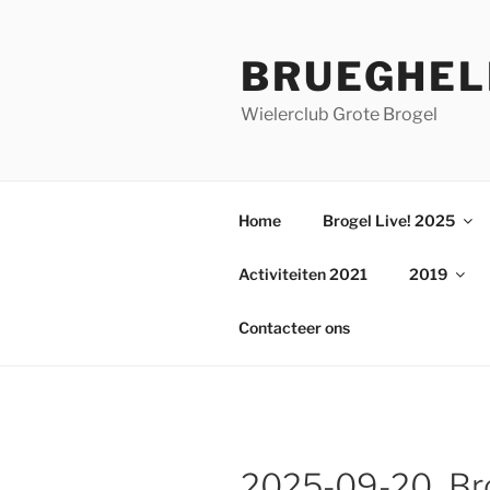
Ga
naar
BRUEGHEL
de
inhoud
Wielerclub Grote Brogel
Home
Brogel Live! 2025
Activiteiten 2021
2019
Contacteer ons
2025-09-20_Bro