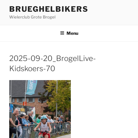
Ga
BRUEGHELBIKERS
naar
Wielerclub Grote Brogel
de
inhoud
Menu
2025-09-20_BrogelLive-
Kidskoers-70