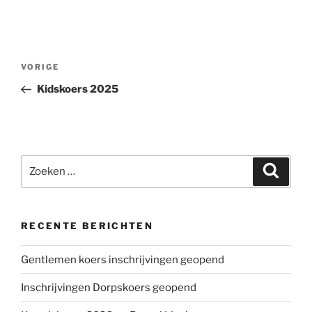
Bericht
Vorig
VORIGE
navigatie
bericht
Kidskoers 2025
Zoeken
Zoeke
naar:
RECENTE BERICHTEN
Gentlemen koers inschrijvingen geopend
Inschrijvingen Dorpskoers geopend