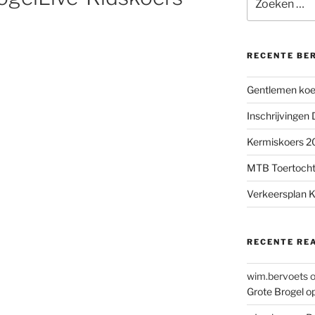
naar:
RECENTE BE
Gentlemen koer
Inschrijvingen
Kermiskoers 20
MTB Toertocht
Verkeersplan K
RECENTE RE
wim.bervoets
Grote Brogel o