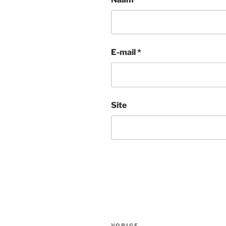
E-mail
*
Site
Bericht
VORIGE