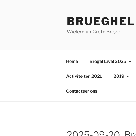
Ga
naar
BRUEGHEL
de
inhoud
Wielerclub Grote Brogel
Home
Brogel Live! 2025
Activiteiten 2021
2019
Contacteer ons
2025-09-20_Bro