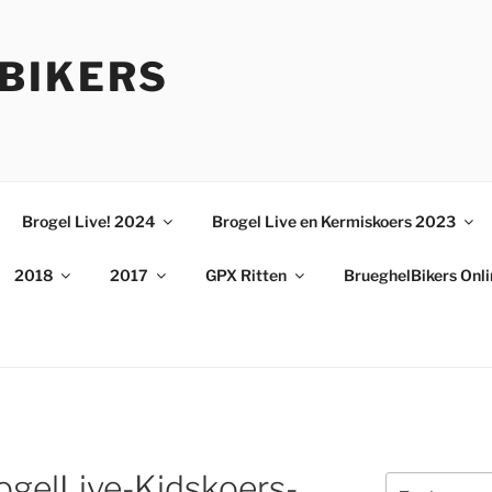
BIKERS
Brogel Live! 2024
Brogel Live en Kermiskoers 2023
2018
2017
GPX Ritten
BrueghelBikers Onl
gelLive-Kidskoers-
Zoeken