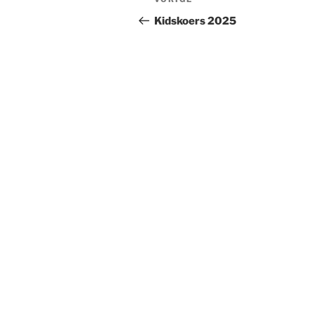
Vorig
navigatie
bericht
Kidskoers 2025