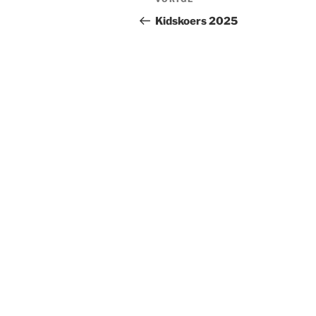
Vorig
navigatie
bericht
Kidskoers 2025