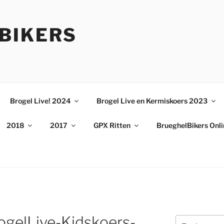
BIKERS
Brogel Live! 2024
Brogel Live en Kermiskoers 2023
2018
2017
GPX Ritten
BrueghelBikers Onl
gelLive-Kidskoers-
Zoeken