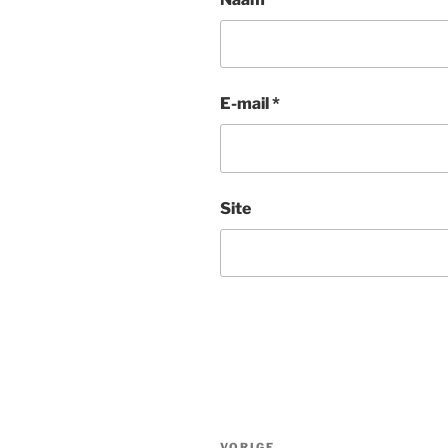
E-mail
*
Site
Bericht
VORIGE