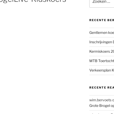
naar:
RECENTE BE
Gentlemen koer
Inschrijvingen
Kermiskoers 20
MTB Toertocht
Verkeersplan K
RECENTE RE
wim.bervoets
Grote Brogel o