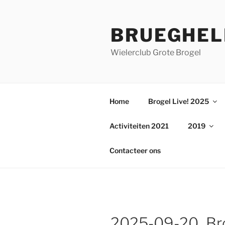
Ga
naar
BRUEGHEL
de
inhoud
Wielerclub Grote Brogel
Home
Brogel Live! 2025
Activiteiten 2021
2019
Contacteer ons
2025-09-20_Bro