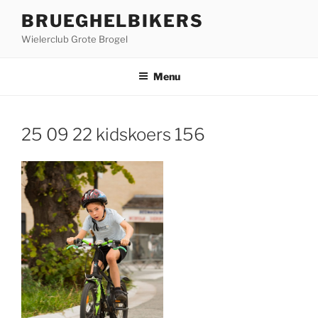
Ga
BRUEGHELBIKERS
naar
Wielerclub Grote Brogel
de
inhoud
Menu
25 09 22 kidskoers 156