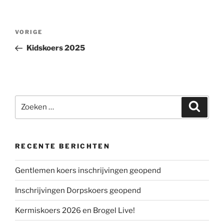
Bericht
Vorig
VORIGE
navigatie
bericht
Kidskoers 2025
Zoeken
Zoeke
naar:
RECENTE BERICHTEN
Gentlemen koers inschrijvingen geopend
Inschrijvingen Dorpskoers geopend
Kermiskoers 2026 en Brogel Live!