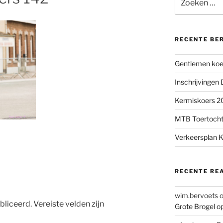
naar:
RECENTE BE
Gentlemen koer
Inschrijvingen
Kermiskoers 20
MTB Toertocht
Verkeersplan K
RECENTE RE
wim.bervoets
bliceerd.
Vereiste velden zijn
Grote Brogel o