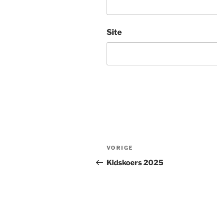
Site
Bericht
Vorig
VORIGE
navigatie
bericht
Kidskoers 2025