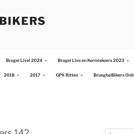
BIKERS
Brogel Live! 2024
Brogel Live en Kermiskoers 2023
2018
2017
GPX Ritten
BrueghelBikers Onl
ers 142
Zoeken