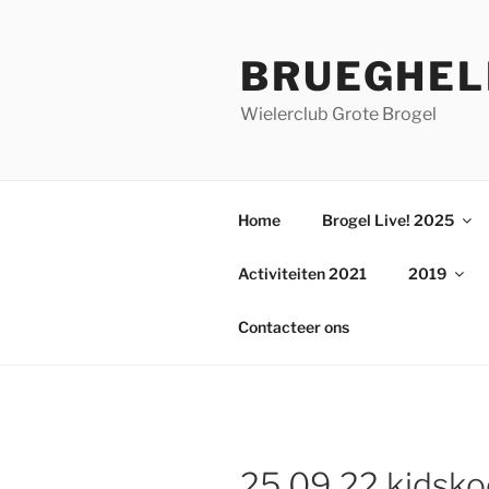
Ga
naar
BRUEGHEL
de
inhoud
Wielerclub Grote Brogel
Home
Brogel Live! 2025
Activiteiten 2021
2019
Contacteer ons
25 09 22 kidsko