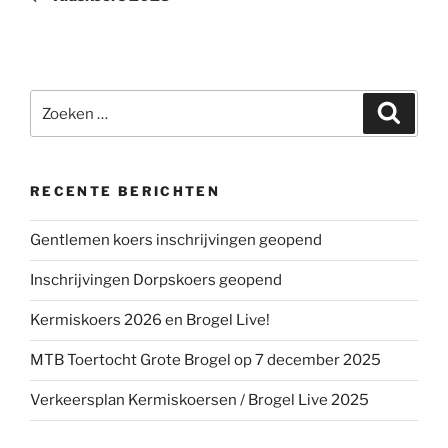
Zoeken
Zoeke
naar:
RECENTE BERICHTEN
Gentlemen koers inschrijvingen geopend
Inschrijvingen Dorpskoers geopend
Kermiskoers 2026 en Brogel Live!
MTB Toertocht Grote Brogel op 7 december 2025
Verkeersplan Kermiskoersen / Brogel Live 2025