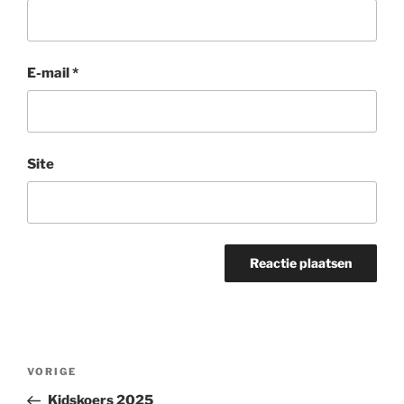
E-mail
*
Site
Bericht
Vorig
VORIGE
navigatie
bericht
Kidskoers 2025