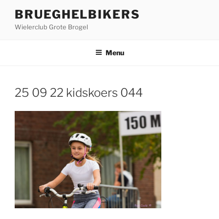
Ga
BRUEGHELBIKERS
naar
Wielerclub Grote Brogel
de
inhoud
Menu
25 09 22 kidskoers 044