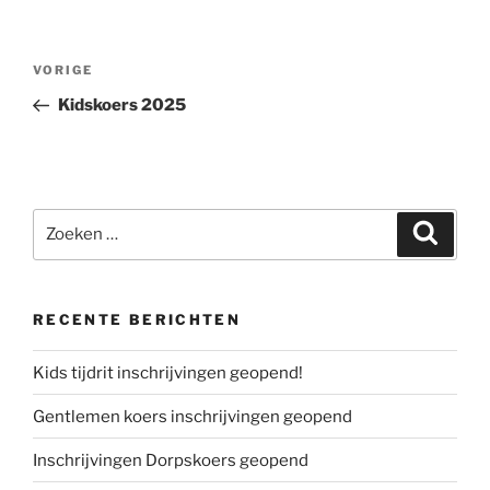
Bericht
Vorig
VORIGE
navigatie
bericht
Kidskoers 2025
Zoeken
Zoeke
naar:
RECENTE BERICHTEN
Kids tijdrit inschrijvingen geopend!
Gentlemen koers inschrijvingen geopend
Inschrijvingen Dorpskoers geopend