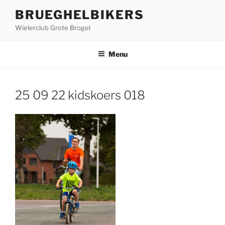
Ga
BRUEGHELBIKERS
naar
Wielerclub Grote Brogel
de
inhoud
Menu
25 09 22 kidskoers 018