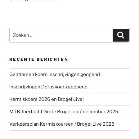
Zoeken
Zoeke
naar:
RECENTE BERICHTEN
Gentlemen koers inschrijvingen geopend
Inschrijvingen Dorpskoers geopend
Kermiskoers 2026 en Brogel Live!
MTB Toertocht Grote Brogel op 7 december 2025
Verkeersplan Kermiskoersen / Brogel Live 2025