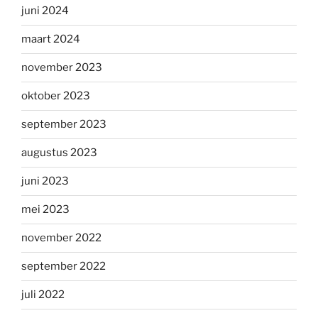
juni 2024
maart 2024
november 2023
oktober 2023
september 2023
augustus 2023
juni 2023
mei 2023
november 2022
september 2022
juli 2022