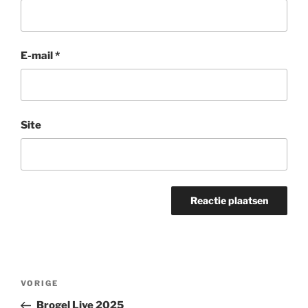
E-mail
*
Site
Bericht
Vorig
VORIGE
navigatie
bericht
Brogel Live 2025