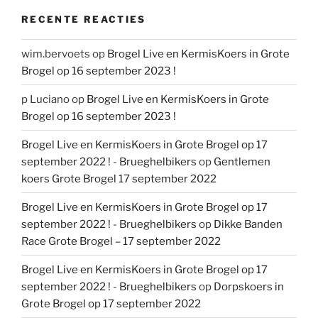
RECENTE REACTIES
wim.bervoets
op
Brogel Live en KermisKoers in Grote
Brogel op 16 september 2023 !
p Luciano
op
Brogel Live en KermisKoers in Grote
Brogel op 16 september 2023 !
Brogel Live en KermisKoers in Grote Brogel op 17
september 2022 ! - Brueghelbikers
op
Gentlemen
koers Grote Brogel 17 september 2022
Brogel Live en KermisKoers in Grote Brogel op 17
september 2022 ! - Brueghelbikers
op
Dikke Banden
Race Grote Brogel – 17 september 2022
Brogel Live en KermisKoers in Grote Brogel op 17
september 2022 ! - Brueghelbikers
op
Dorpskoers in
Grote Brogel op 17 september 2022