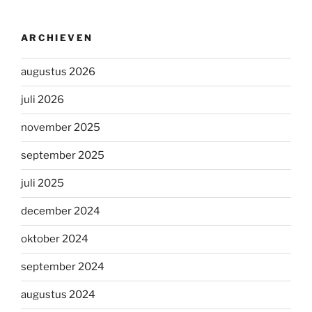
ARCHIEVEN
augustus 2026
juli 2026
november 2025
september 2025
juli 2025
december 2024
oktober 2024
september 2024
augustus 2024