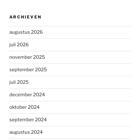
ARCHIEVEN
augustus 2026
juli 2026
november 2025
september 2025
juli 2025
december 2024
oktober 2024
september 2024
augustus 2024