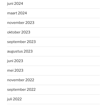
juni 2024
maart 2024
november 2023
oktober 2023
september 2023
augustus 2023
juni 2023
mei 2023
november 2022
september 2022
juli 2022