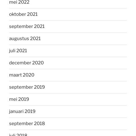
mei 2022
oktober 2021
september 2021
augustus 2021
juli 2021
december 2020
maart 2020
september 2019
mei 2019
januari 2019
september 2018
juli 2018