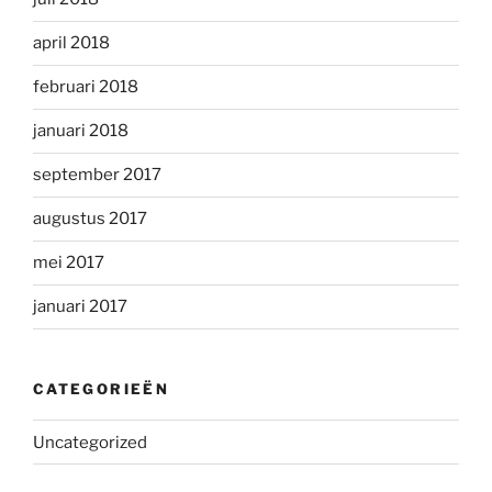
april 2018
februari 2018
januari 2018
september 2017
augustus 2017
mei 2017
januari 2017
CATEGORIEËN
Uncategorized