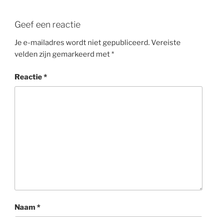
Geef een reactie
Je e-mailadres wordt niet gepubliceerd.
Vereiste
velden zijn gemarkeerd met
*
Reactie
*
Naam
*