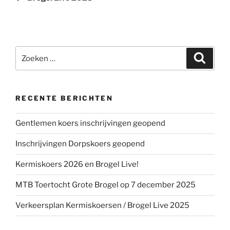
Zoeken
Zoeke
naar:
RECENTE BERICHTEN
Gentlemen koers inschrijvingen geopend
Inschrijvingen Dorpskoers geopend
Kermiskoers 2026 en Brogel Live!
MTB Toertocht Grote Brogel op 7 december 2025
Verkeersplan Kermiskoersen / Brogel Live 2025