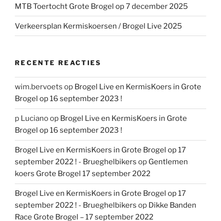
MTB Toertocht Grote Brogel op 7 december 2025
Verkeersplan Kermiskoersen / Brogel Live 2025
RECENTE REACTIES
wim.bervoets
op
Brogel Live en KermisKoers in Grote
Brogel op 16 september 2023 !
p Luciano
op
Brogel Live en KermisKoers in Grote
Brogel op 16 september 2023 !
Brogel Live en KermisKoers in Grote Brogel op 17
september 2022 ! - Brueghelbikers
op
Gentlemen
koers Grote Brogel 17 september 2022
Brogel Live en KermisKoers in Grote Brogel op 17
september 2022 ! - Brueghelbikers
op
Dikke Banden
Race Grote Brogel – 17 september 2022