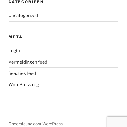
CATEGORIEËN
Uncategorized
META
Login
Vermeldingen feed
Reacties feed
WordPress.org
Ondersteund door WordPress