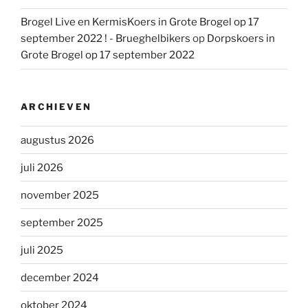
Brogel Live en KermisKoers in Grote Brogel op 17
september 2022 ! - Brueghelbikers
op
Dorpskoers in
Grote Brogel op 17 september 2022
ARCHIEVEN
augustus 2026
juli 2026
november 2025
september 2025
juli 2025
december 2024
oktober 2024