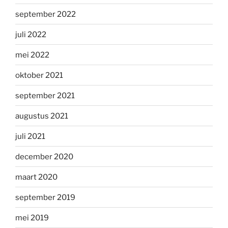
september 2022
juli 2022
mei 2022
oktober 2021
september 2021
augustus 2021
juli 2021
december 2020
maart 2020
september 2019
mei 2019