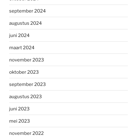
september 2024
augustus 2024
juni 2024
maart 2024
november 2023
oktober 2023
september 2023
augustus 2023
juni 2023
mei 2023
november 2022