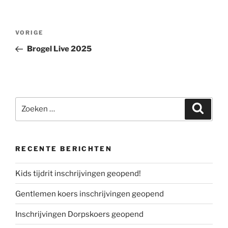
Bericht
Vorig
VORIGE
navigatie
bericht
Brogel Live 2025
Zoeken
Zoeke
naar:
RECENTE BERICHTEN
Kids tijdrit inschrijvingen geopend!
Gentlemen koers inschrijvingen geopend
Inschrijvingen Dorpskoers geopend