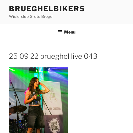
Ga
BRUEGHELBIKERS
naar
Wielerclub Grote Brogel
de
inhoud
Menu
25 09 22 brueghel live 043