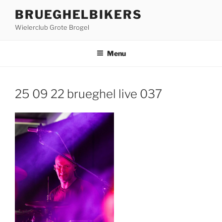
Ga
BRUEGHELBIKERS
naar
Wielerclub Grote Brogel
de
inhoud
Menu
25 09 22 brueghel live 037