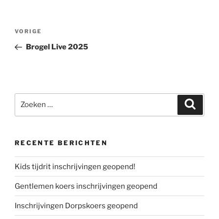
Bericht
Vorig
VORIGE
navigatie
bericht
Brogel Live 2025
Zoeken
Zoeke
naar:
RECENTE BERICHTEN
Kids tijdrit inschrijvingen geopend!
Gentlemen koers inschrijvingen geopend
Inschrijvingen Dorpskoers geopend