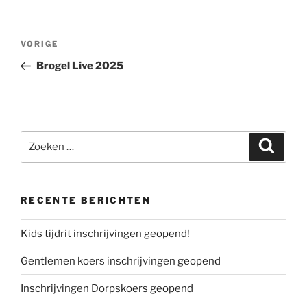
Bericht
Vorig
VORIGE
navigatie
bericht
Brogel Live 2025
Zoeken
Zoeke
naar:
RECENTE BERICHTEN
Kids tijdrit inschrijvingen geopend!
Gentlemen koers inschrijvingen geopend
Inschrijvingen Dorpskoers geopend