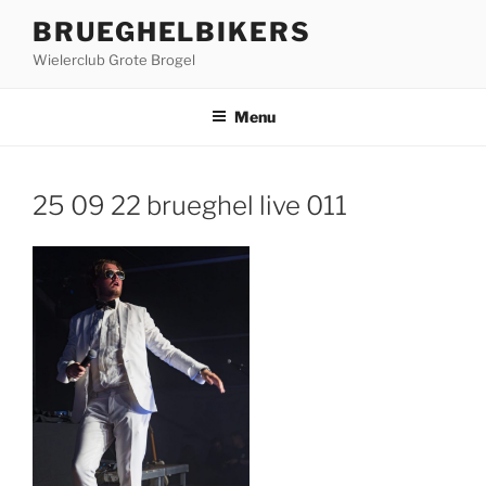
Ga
BRUEGHELBIKERS
naar
Wielerclub Grote Brogel
de
inhoud
Menu
25 09 22 brueghel live 011