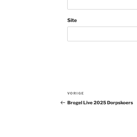
Site
Bericht
Vorig
VORIGE
navigatie
bericht
Brogel Live 2025 Dorpskoers