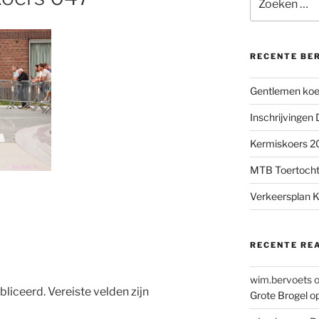
naar:
RECENTE BE
Gentlemen koer
Inschrijvingen
Kermiskoers 20
MTB Toertocht
Verkeersplan K
RECENTE RE
wim.bervoets
bliceerd.
Vereiste velden zijn
Grote Brogel o