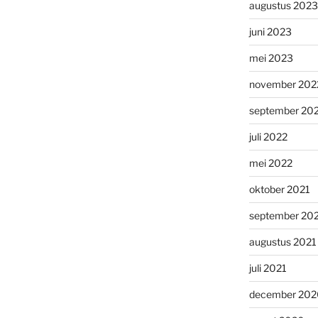
augustus 2023
juni 2023
mei 2023
november 202
september 20
juli 2022
mei 2022
oktober 2021
september 20
augustus 2021
juli 2021
december 202