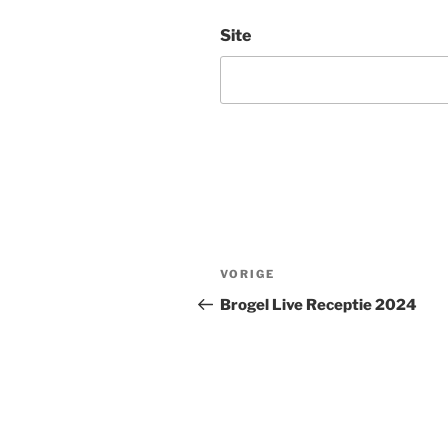
Site
Bericht
Vorig
VORIGE
navigatie
bericht
Brogel Live Receptie 2024