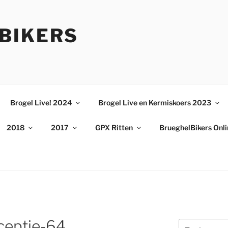
BIKERS
Brogel Live! 2024
Brogel Live en Kermiskoers 2023
2018
2017
GPX Ritten
BrueghelBikers Onl
eptie-64
Zoeken