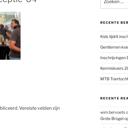
naar:
RECENTE BE
Kids tijdrit ins
Gentlemen koer
Inschrijvingen
Kermiskoers 20
MTB Toertocht
RECENTE RE
bliceerd.
Vereiste velden zijn
wim.bervoets
Grote Brogel o