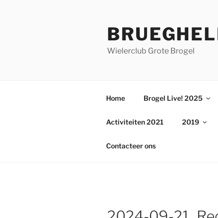
Ga
naar
BRUEGHEL
de
inhoud
Wielerclub Grote Brogel
Home
Brogel Live! 2025
Activiteiten 2021
2019
Contacteer ons
2024-09-21_Rec