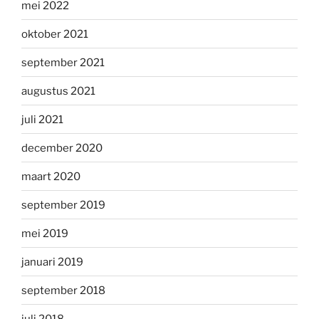
mei 2022
oktober 2021
september 2021
augustus 2021
juli 2021
december 2020
maart 2020
september 2019
mei 2019
januari 2019
september 2018
juli 2018