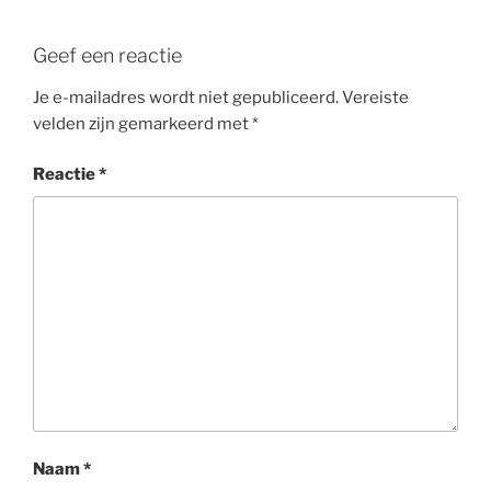
Geef een reactie
Je e-mailadres wordt niet gepubliceerd.
Vereiste
velden zijn gemarkeerd met
*
Reactie
*
Naam
*