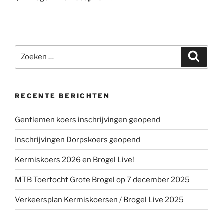
Zoeken
Zoeke
naar:
RECENTE BERICHTEN
Gentlemen koers inschrijvingen geopend
Inschrijvingen Dorpskoers geopend
Kermiskoers 2026 en Brogel Live!
MTB Toertocht Grote Brogel op 7 december 2025
Verkeersplan Kermiskoersen / Brogel Live 2025