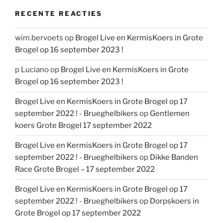
RECENTE REACTIES
wim.bervoets
op
Brogel Live en KermisKoers in Grote
Brogel op 16 september 2023 !
p Luciano
op
Brogel Live en KermisKoers in Grote
Brogel op 16 september 2023 !
Brogel Live en KermisKoers in Grote Brogel op 17
september 2022 ! - Brueghelbikers
op
Gentlemen
koers Grote Brogel 17 september 2022
Brogel Live en KermisKoers in Grote Brogel op 17
september 2022 ! - Brueghelbikers
op
Dikke Banden
Race Grote Brogel – 17 september 2022
Brogel Live en KermisKoers in Grote Brogel op 17
september 2022 ! - Brueghelbikers
op
Dorpskoers in
Grote Brogel op 17 september 2022