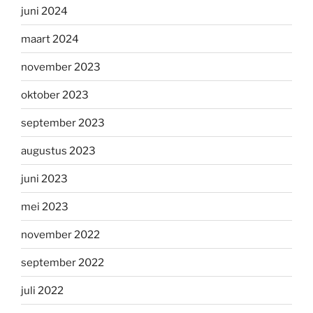
juni 2024
maart 2024
november 2023
oktober 2023
september 2023
augustus 2023
juni 2023
mei 2023
november 2022
september 2022
juli 2022