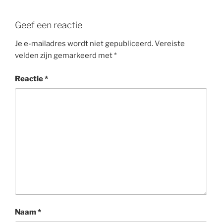
Geef een reactie
Je e-mailadres wordt niet gepubliceerd.
Vereiste
velden zijn gemarkeerd met
*
Reactie
*
Naam
*