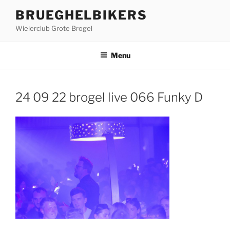
Ga
BRUEGHELBIKERS
naar
Wielerclub Grote Brogel
de
inhoud
Menu
24 09 22 brogel live 066 Funky D