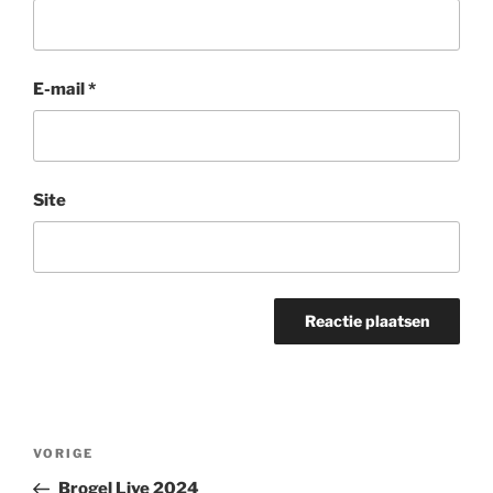
E-mail
*
Site
Bericht
Vorig
VORIGE
navigatie
bericht
Brogel Live 2024