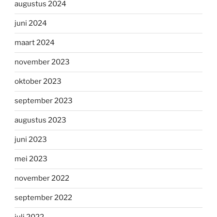
augustus 2024
juni 2024
maart 2024
november 2023
oktober 2023
september 2023
augustus 2023
juni 2023
mei 2023
november 2022
september 2022