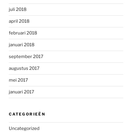
juli 2018
april 2018
februari 2018
januari 2018
september 2017
augustus 2017
mei 2017
januari 2017
CATEGORIEËN
Uncategorized