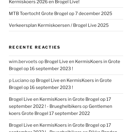
Kermiskoers 2026 en Brogel Live!
MTB Toertocht Grote Brogel op 7 december 2025
Verkeersplan Kermiskoersen / Brogel Live 2025
RECENTE REACTIES
wim.bervoets
op
Brogel Live en KermisKoers in Grote
Brogel op 16 september 2023 !
p Luciano
op
Brogel Live en KermisKoers in Grote
Brogel op 16 september 2023 !
Brogel Live en KermisKoers in Grote Brogel op 17
september 2022 ! - Brueghelbikers
op
Gentlemen
koers Grote Brogel 17 september 2022
Brogel Live en KermisKoers in Grote Brogel op 17