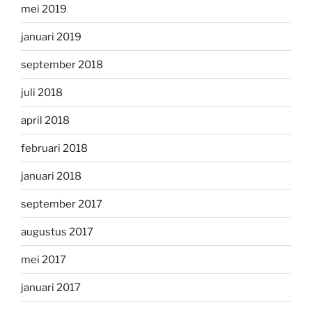
mei 2019
januari 2019
september 2018
juli 2018
april 2018
februari 2018
januari 2018
september 2017
augustus 2017
mei 2017
januari 2017