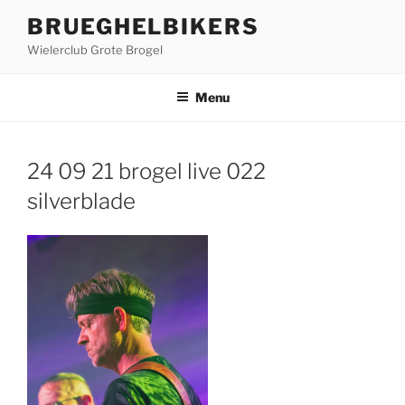
Ga
BRUEGHELBIKERS
naar
Wielerclub Grote Brogel
de
inhoud
Menu
24 09 21 brogel live 022
silverblade