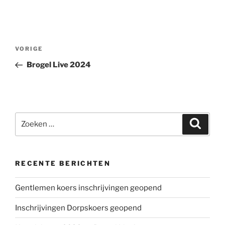
Bericht
Vorig
VORIGE
navigatie
bericht
Brogel Live 2024
Zoeken
Zoeke
naar:
RECENTE BERICHTEN
Gentlemen koers inschrijvingen geopend
Inschrijvingen Dorpskoers geopend