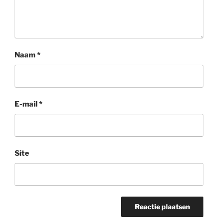
Naam
*
E-mail
*
Site