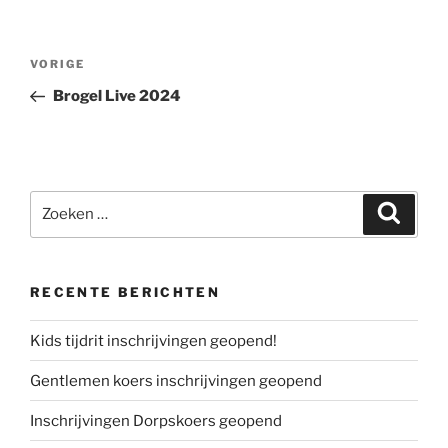
Bericht
Vorig
VORIGE
navigatie
bericht
Brogel Live 2024
Zoeken
Zoeke
naar:
RECENTE BERICHTEN
Kids tijdrit inschrijvingen geopend!
Gentlemen koers inschrijvingen geopend
Inschrijvingen Dorpskoers geopend