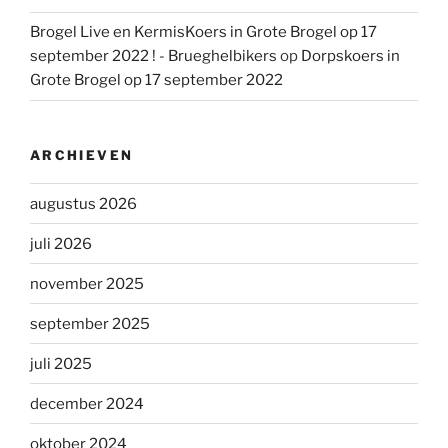
Brogel Live en KermisKoers in Grote Brogel op 17
september 2022 ! - Brueghelbikers
op
Dorpskoers in
Grote Brogel op 17 september 2022
ARCHIEVEN
augustus 2026
juli 2026
november 2025
september 2025
juli 2025
december 2024
oktober 2024