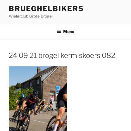
Ga
BRUEGHELBIKERS
naar
Wielerclub Grote Brogel
de
inhoud
Menu
24 09 21 brogel kermiskoers 082