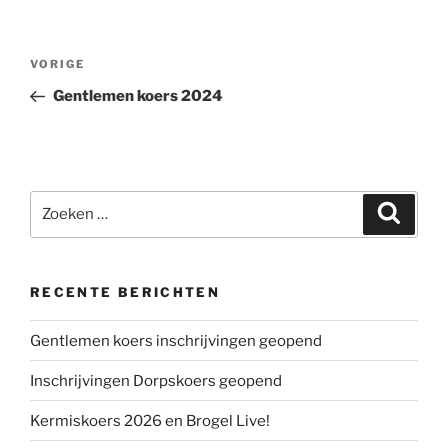
Bericht
Vorig
VORIGE
navigatie
bericht
Gentlemen koers 2024
Zoeken
Zoeke
naar:
RECENTE BERICHTEN
Gentlemen koers inschrijvingen geopend
Inschrijvingen Dorpskoers geopend
Kermiskoers 2026 en Brogel Live!