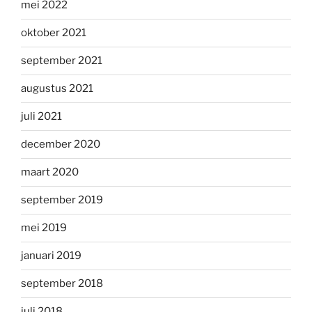
mei 2022
oktober 2021
september 2021
augustus 2021
juli 2021
december 2020
maart 2020
september 2019
mei 2019
januari 2019
september 2018
juli 2018