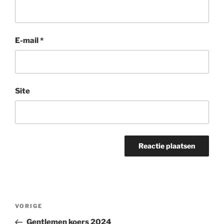
E-mail
*
Site
Bericht
Vorig
VORIGE
navigatie
bericht
Gentlemen koers 2024