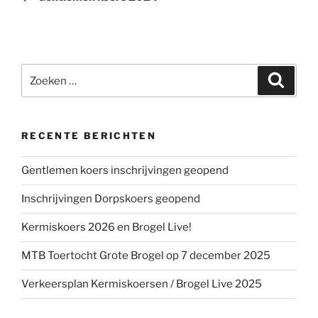
Zoeken
Zoeke
naar:
RECENTE BERICHTEN
Gentlemen koers inschrijvingen geopend
Inschrijvingen Dorpskoers geopend
Kermiskoers 2026 en Brogel Live!
MTB Toertocht Grote Brogel op 7 december 2025
Verkeersplan Kermiskoersen / Brogel Live 2025