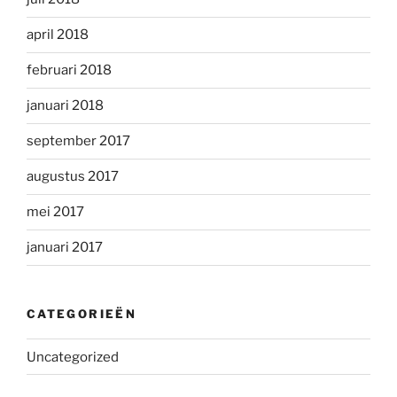
april 2018
februari 2018
januari 2018
september 2017
augustus 2017
mei 2017
januari 2017
CATEGORIEËN
Uncategorized